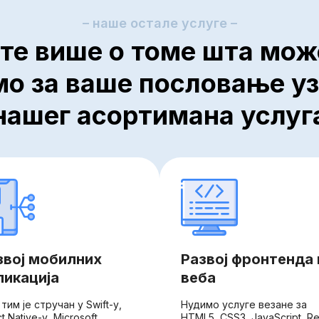
– наше остале услуге –
те више о томе шта мо
о за ваше пословање у
нашег асортимана услуг
звој мобилних
Развој фронтенда 
ликација
веба
тим је стручан у Swift-у,
Нудимо услуге везане за
t Native-у, Microsoft
HTML5, CSS3, JavaScript, Re