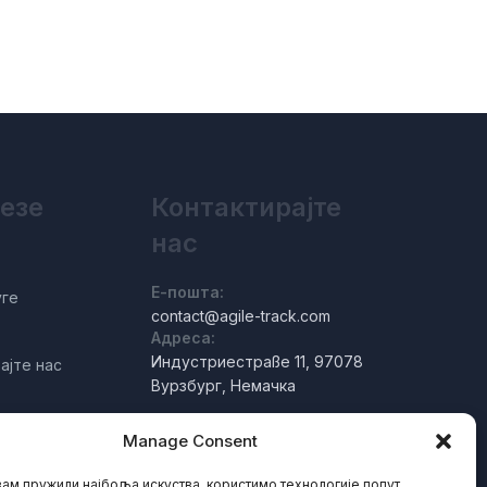
везе
Контактирајте
нас
Е-пошта:
уге
contact@agile-track.com
Адреса:
Индустриестраßе 11, 97078
ајте нас
Вурзбург, Немачка
Manage Consent
ам пружили најбоља искуства, користимо технологије попут