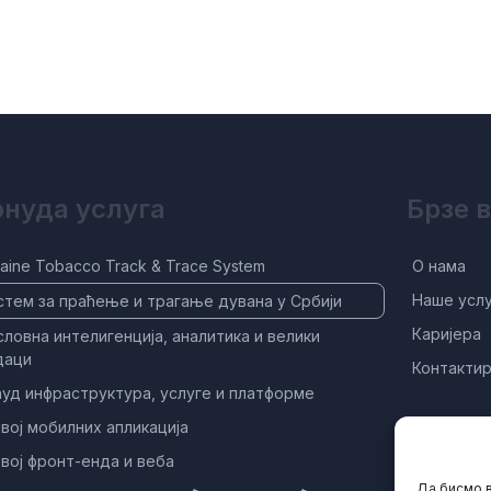
нуда услуга
Брзе 
aine Tobacco Track & Trace System
О нама
Наше усл
стем за праћење и трагање дувана у Србији
Каријера
ловна интелигенција, аналитика и велики
даци
Контактир
ауд инфраструктура, услуге и платформе
вој мобилних апликација
вој фронт-енда и веба
Да бисмо в