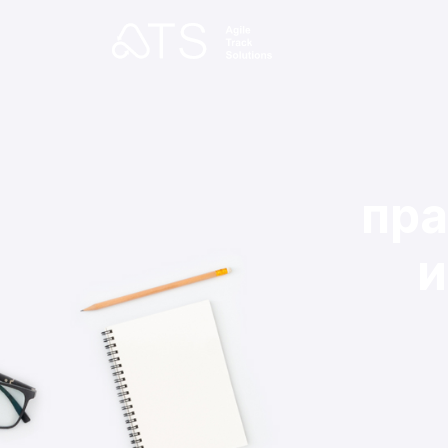
пра
и