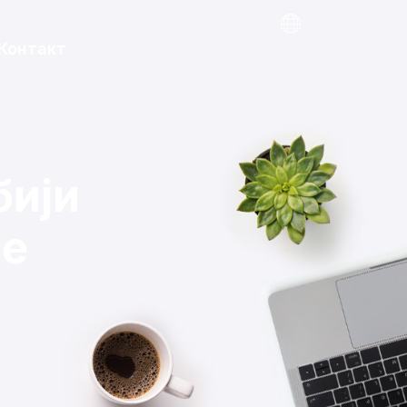
Контакт
бији
је