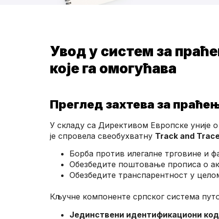
Увод у систем за праћ
које га омогућава
Преглед захтева за праћењ
У складу са Директивом Европске уније 
је спровела свеобухватну
Track and Trac
Борба против илегалне трговине и 
Обезбедите поштовање прописа о ак
Обезбедите транспарентност у цело
Кључне компоненте српског система путо
Јединствени идентификациони код