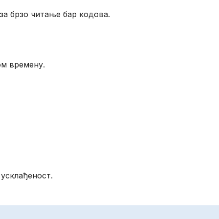
за брзо читање бар кодова.
ом времену.
 усклађеност.