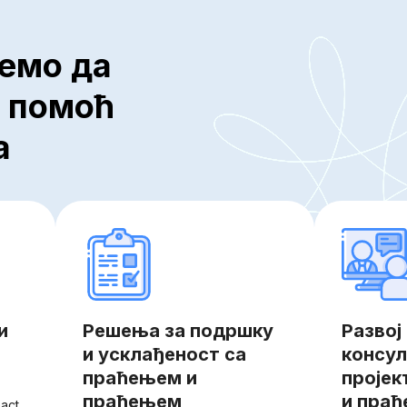
жемо да
з помоћ
а
и
Решења за подршку
Развој
и усклађеност са
консул
праћењем и
пројек
праћењем
и пра
act,