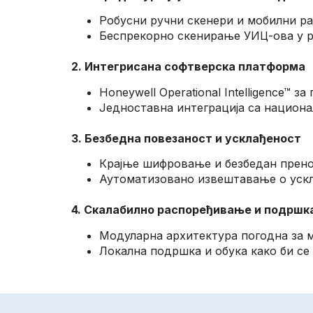
Робусни ручни скенери и мобилни рач
Беспрекорно скенирање УИЦ-ова у р
2. Интегрисана софтверска платформа
Honeywell Operational Intelligence™
Једноставна интеграција са национ
3. Безбедна повезаност и усклађеност
Крајње шифровање и безбедан прено
Аутоматизовано извештавање о ускл
4. Скалабилно распоређивање и подршк
Модуларна архитектура погодна за м
Локална подршка и обука како би се