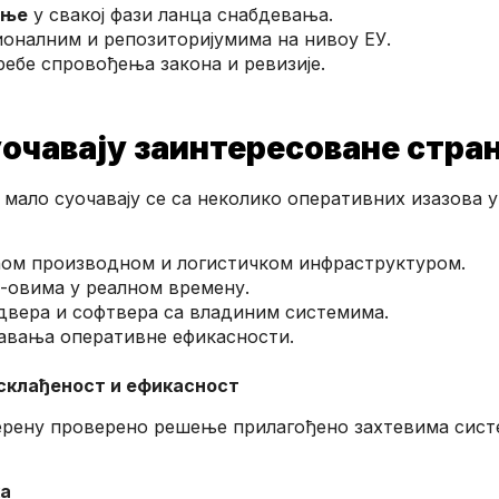
ање
у свакој фази ланца снабдевања.
оналним и репозиторијумима на нивоу ЕУ.
ребе спровођења закона и ревизије.
уочавају заинтересоване стра
 мало суочавају се са неколико оперативних изазова 
ећом производном и логистичком инфраструктуром.
-овима у реалном времену.
вера и софтвера са владиним системима.
авања оперативне ефикасности.
склађеност и ефикасност
терену проверено решење прилагођено захтевима сист
ка