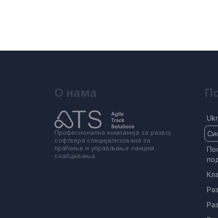
О нама
По
Ukr
Професионална компанија за развој
Си
софтвера специјализована за
праћење и управљање ланцем
Пос
снабдевања.
по
Кл
Раз
Раз