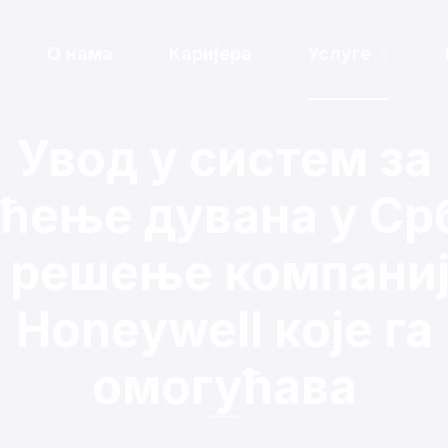
О нама
Каријера
Услуге
Увод у систем за
ћење дувана у Ср
 решење компани
Honeywell које га
омогућава