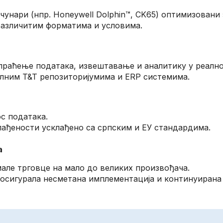
унари (нпр. Honeywell Dolphin™, CK65) оптимизовани 
азличитим форматима и условима.
 за праћење података, извештавање и аналитику у реалн
алним T&T репозиторијумима и ERP системима.
с података.
ађености усклађено са српским и ЕУ стандардима.
а
але трговце на мало до великих произвођача.
 осигурала несметана имплементација и континуирана