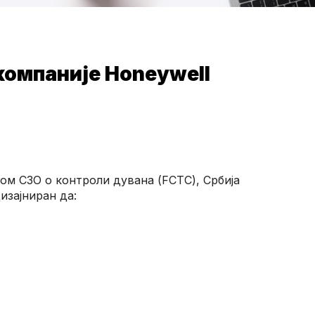
компаније Honeywell
ом СЗО о контроли дувана (FCTC), Србија
изајниран да: