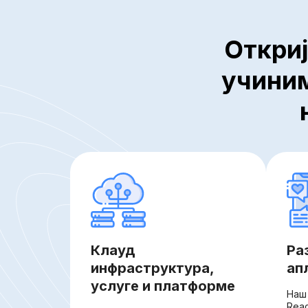
Откриј
учиним
Клауд
Ра
инфраструктура,
ап
услуге и платформе
Наш 
Reac