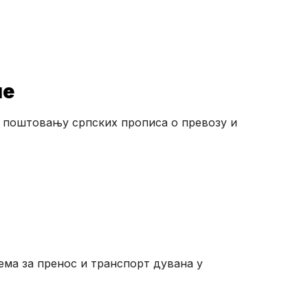
не
у поштовању српских прописа о превозу и
ема за пренос и транспорт дувана у