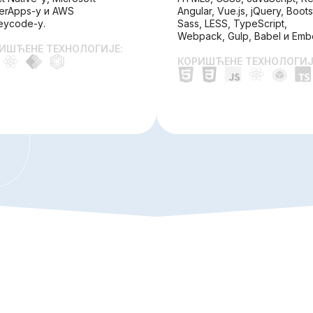
erApps-у и AWS
Angular, Vue.js, jQuery, Boots
eycode-у.
Sass, LESS, TypeScript,
Webpack, Gulp, Babel и Ember
ИШЋЕНЕ ТЕХНОЛОГИЈЕ:
КОРИШЋЕНЕ ТЕХНОЛОГИЈ