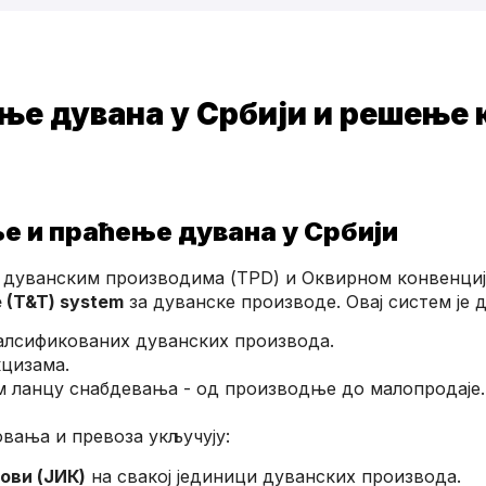
ење дувана у Србији и решење 
е и праћење дувана у Србији
о дуванским производима (TPD) и Оквирном конвенциј
e (T&T) system
за дуванске производе. Овај систем је д
фалсификованих дуванских производа.
цизама.
м ланцу снабдевања - од производње до малопродаје.
вања и превоза укључују:
ови (ЈИК)
на свакој јединици дуванских производа.