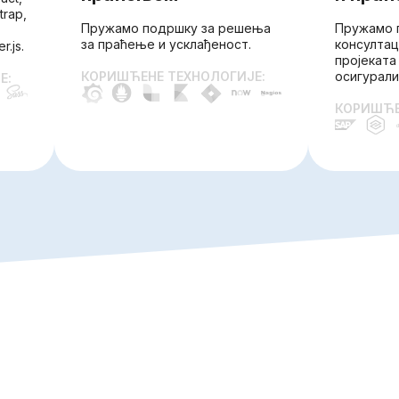
trap,
Пружамо подршку за решења
Пружамо 
за праћење и усклађеност.
консултац
.js.
пројеката
КОРИШЋЕНЕ ТЕХНОЛОГИЈЕ:
осигурали
Е:
КОРИШЋЕ