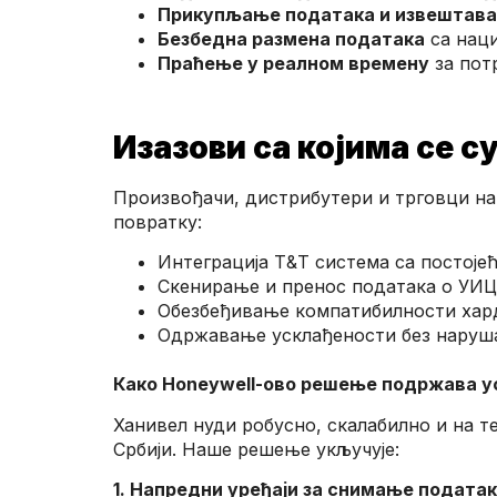
Прикупљање података и извештав
Безбедна размена података
са наци
Праћење у реалном времену
за пот
Изазови са којима се с
Произвођачи, дистрибутери и трговци на
повратку:
Интеграција Т&Т система са постој
Скенирање и пренос података о УИЦ
Обезбеђивање компатибилности хард
Одржавање усклађености без наруш
Како Honeywell-ово решење подржава у
Ханивел нуди робусно, скалабилно и на 
Србији. Наше решење укључује:
1. Напредни уређаји за снимање подата