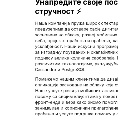
Унапредите своје по
стручност ⚡
Наша компанија пружа широк спектар 
предузећима да остваре своје дигит
заснована на облаку, развој мобилних
веба, пројекте праћења и праћења, к
усклађеност. Наши искусни програме
за изградњу поузданих и скалабилних
поднесу велике количине саобраћаја.
различитим технологијама, укључујући 
Cassandra и PostgreSQL.
Помажемо нашим клијентима да дизајн
апликације засноване на облаку које с
Наше услуге развоја мобилних аплика
повежу са својим клијентима у покрет
фронт-енда и веба како бисмо помогл
занимљиве и кориснички прилагођене 
праћења и услуге подршке помажу у 