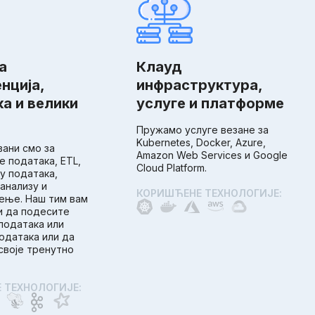
а
Клауд
нција,
инфраструктура,
а и велики
услуге и платформе
Пружамо услуге везане за
Kubernetes, Docker, Azure,
вани смо за
Amazon Web Services и Google
 података, ETL,
Cloud Platform.
у података,
анализу и
КОРИШЋЕНЕ ТЕХНОЛОГИЈЕ:
ење. Наш тим вам
 да подесите
података или
одатака или да
воје тренутно
 ТЕХНОЛОГИЈЕ: