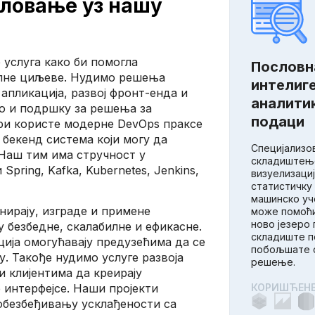
словање уз нашу
услуга како би помогла
Пословн
алне циљеве. Нудимо решења
интелиге
 апликација, развој фронт-енда и
аналитик
ао и подршку за решења за
подаци
ри користе модерне DevOps праксе
 бекенд система који могу да
Специјализо
 Наш тим има стручност у
складиштење
Spring, Kafka, Kubernetes, Jenkins,
визуелизациј
статистичку 
машинско уч
ирају, изграде и примене
може помоћи
ново језеро 
у безбедне, скалабилне и ефикасне.
складиште п
ција омогућавају предузећима да се
побољшате с
у. Такође нудимо услуге развоја
решење.
и клијентима да креирају
КОРИШЋЕНЕ
интерфејсе. Наши пројекти
обезбеђивању усклађености са