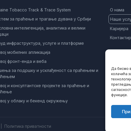
aine Tobacco Track & Trace System
О нама
стем за праћење и трагање дувана у Србији
Наше усл
ловна интелигенција, аналитика и велики
Каријера
даци
Контактир
ауд инфраструктура, услуге и платформе
вој мобилних апликација
вој фронт-енда и веба
Да бисмо в
шења за подршку и усклађеност са праћењем и
колачића з
аћењем
технологиј
прегледања
вој и консултантске пројекте за праћење и
сагласност
аћење
функције.
вој у облаку и бекенд окружењу
При
|
Политика приватности