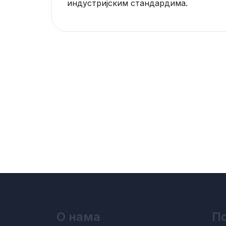
индустријским стандардима.
О нама
По