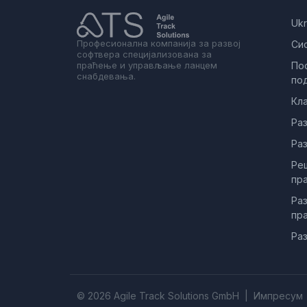
Ukr
Професионална компанија за развој
Си
софтвера специјализована за
праћење и управљање ланцем
Пос
снабдевања.
по
Кл
Раз
Раз
Ре
пр
Раз
пр
Раз
© 2026 Agile Track Solutions GmbH |
Импресум