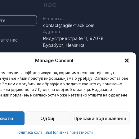
нас
Е-пошта:
уге
contact@agile-track.com
Адреса:
Индустриестраßе 11, 97078
ајте нас
Вурзбург, Немачка
Manage Consent
ам пружили најбоља искуства, користимо технологије попут
а чување и/или приступ информацијама о уређају. Сагласност за ове
е ће нам омогућити да обрађујемо податке као што су понашање
 или јединствени ИД-ови на овој веб страници. Недавање
и или повлачење сагласности може негативно утицати на одређене
хвати
Одбиј
Прикажи подешавања
Политика колачића
Политика приватности