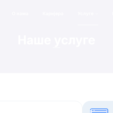
О нама
Каријера
Услуге
Наше услуге