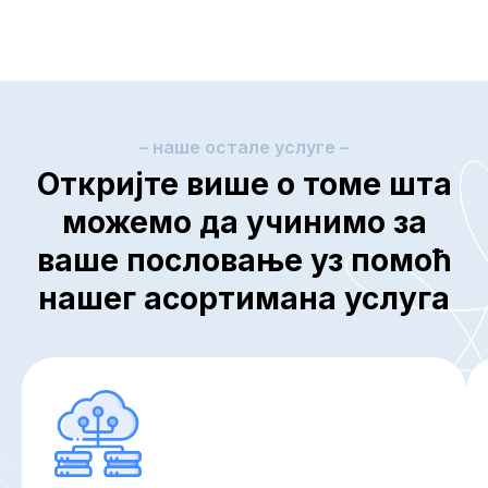
– наше остале услуге –
Откријте више о томе шта
можемо да учинимо за
ваше пословање уз помоћ
нашег асортимана услуга