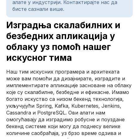
алате у индустрији. Контактирајте нас да
бисте сазнали више.
Изградња скалабилних и
безбедних апликација у
облаку уз помоћ нашег
искусног тима
Наш тим искусних програмера и архитеката
може вам помоћи да дизајнирате, изградите и
имплементирате апликације засноване на облаку
које су скалабилне, безбедне и ефикасне. Имамо
богато искуство са низом бекенд технологија,
укључујући Spring, Kafka, Kubernetes, Jenkins,
Cassandra и PostgreSQL. Ови алати нам
омогућавају да изградимо робусне и поуздане
бекенд системе који могу да поднесу велике
количине саобраћаја, уз брзо време одзива и