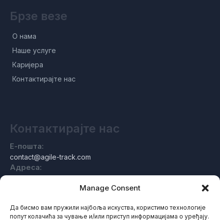
Брзе везе
О нама
Наше услуге
Каријера
Контактирајте нас
Контактирајте нас
Е-пошта:
contact@agile-track.com
Адреса:
Индустриестраßе 11, 97078 Вурзбург, Немачка
Manage Consent
Да бисмо вам пружили најбоља искуства, користимо технологије
попут колачића за чување и/или приступ информацијама о уређају.