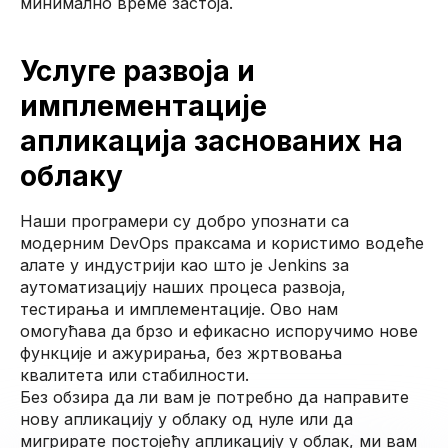
минимално време застоја.
Услуге развоја и
имплементације
апликација заснованих на
облаку
Наши програмери су добро упознати са
модерним DevOps праксама и користимо водеће
алате у индустрији као што је Jenkins за
аутоматизацију наших процеса развоја,
тестирања и имплементације. Ово нам
омогућава да брзо и ефикасно испоручимо нове
функције и ажурирања, без жртвовања
квалитета или стабилности.
Без обзира да ли вам је потребно да направите
нову апликацију у облаку од нуле или да
мигрирате постојећу апликацију у облак, ми вам