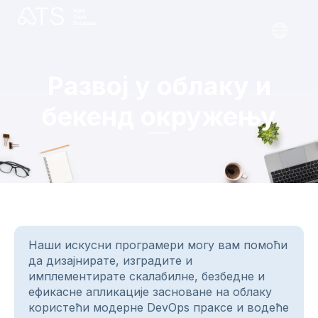
Развој у облаку и
бекенд окружењу
Наши искусни програмери могу вам помоћи
да дизајнирате, изградите и
имплементирате скалабилне, безбедне и
ефикасне апликације засноване на облаку
користећи модерне DevOps праксе и водеће