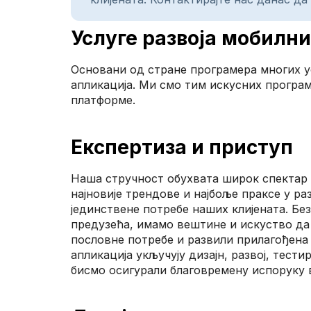
Услуге развоја мобилни
Основани од стране програмера многих у
апликација. Ми смо тим искусних програм
платформе.
Експертиза и приступ
Наша стручност обухвата широк спектар тех
најновије трендове и најбоље праксе у р
јединствене потребе наших клијената. Бе
предузећа, имамо вештине и искуство да
пословне потребе и развили прилагођена
апликација укључују дизајн, развој, тест
бисмо осигурали благовремену испоруку 