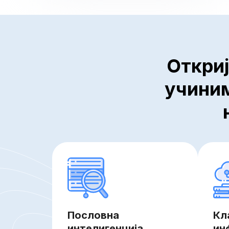
Откриј
учиним
Пословна
Кл
интелигенција,
ин