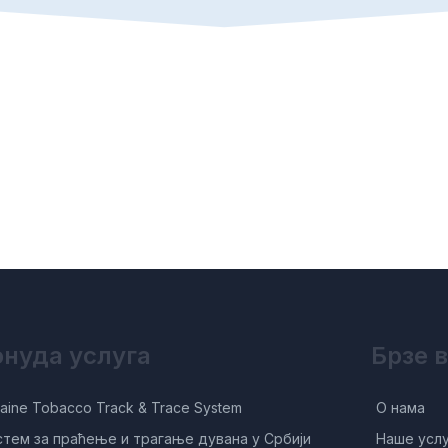
нуда услуга
Брзе 
aine Tobacco Track & Trace System
О нама
стем за праћење и трагање дувана у Србији
Наше усл