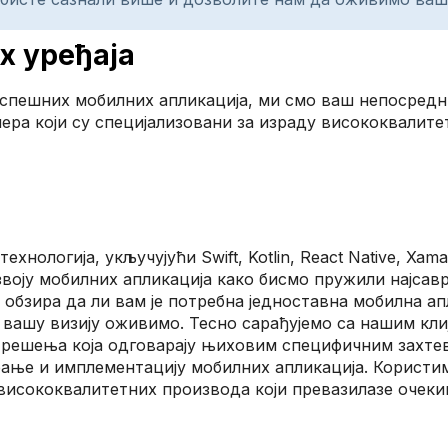
х уређаја
спешних мобилних апликација, ми смо ваш непосредни
ера који су специјализовани за израду висококвалитет
нологија, укључујући Swift, Kotlin, React Native, Xama
азвоју мобилних апликација како бисмо пружили најса
з обзира да ли вам је потребна једноставна мобилна 
 вашу визију оживимо. Тесно сарађујемо са нашим кл
 решења која одговарају њиховим специфичним захтев
ирање и имплементацију мобилних апликација. Користи
висококвалитетних производа који превазилазе очеки