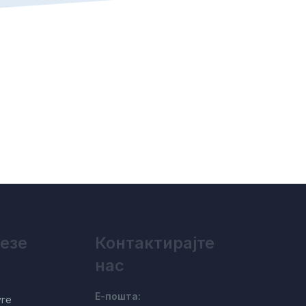
везе
Контактирајте
нас
Е-пошта:
уге