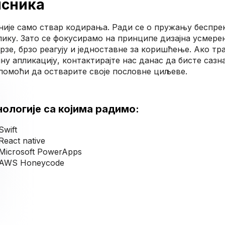
исника
није само ствар кодирања. Ради се о пружању беспре
ку. Зато се фокусирамо на принципе дизајна усмерен
 брзе, брзо реагују и једноставне за коришћење. Ако т
ну апликацију, контактирајте нас данас да бисте сазн
помоћи да остварите своје пословне циљеве.
нологије са којима радимо:
Swift
React native
Microsoft PowerApps
AWS Honeycode