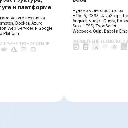
луге и платформе
Нудимо услуге везане за
HTML5, CSS3, JavaScript, Re
жамо услуге везане за
Angular, Vue.js, jQuery, Boots
rnetes, Docker, Azure,
Sass, LESS, TypeScript,
on Web Services и Google
Webpack, Gulp, Babel и Ember
d Platform.
КОРИШЋЕНЕ ТЕХНОЛОГИЈ
ИШЋЕНЕ ТЕХНОЛОГИЈЕ: