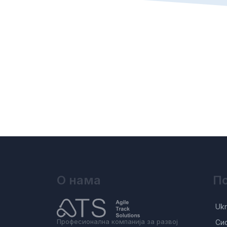
О нама
По
Ukr
Професионална компанија за развој
Си