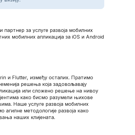
 партнер за услуге развоја мобилних
них мобилних апликација за iOS и Android
rin и Flutter, између осталих. Пратимо
временија решења која задовољавају
апликација или сложено решење на нивоу
ијентима како бисмо разумели њихове
има. Наше услуге развоја мобилних
мо агилне методологије развоја како
вања наших клијената.