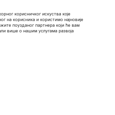
корног корисничког искуства које
ог на корисника и користимо најновије
ражите поузданог партнера који ће вам
али више о нашим услугама развоја