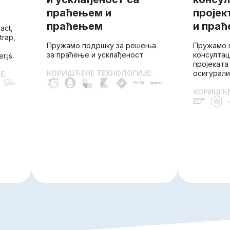
праћењем и
пројек
праћењем
и пра
act,
trap,
Пружамо подршку за решења
Пружамо 
за праћење и усклађеност.
консултац
.js.
пројеката
КОРИШЋЕНЕ ТЕХНОЛОГИЈЕ:
осигурали
Е:
КОРИШЋЕ