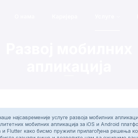
О нама
Каријера
Услуге
Развој мобилних
апликација
аше најсавременије услуге развоја мобилних апликаци
алитетних мобилних апликација за iOS и Android платф
marin и Flutter како бисмо пружили прилагођена решења
а бисте сазнали више и дозволите нам да оживимо вашу