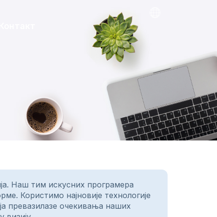
Контакт
ја. Наш тим искусних програмера
орме. Користимо најновије технологије
 која превазилазе очекивања наших
 визију.