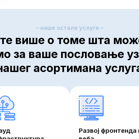
– наше остале услуге –
те више о томе шта мо
о за ваше пословање у
нашег асортимана услуг
ауд
Развој фронтенда 
фраструктура,
веба