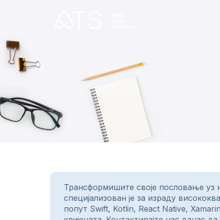
Трансформишите своје пословање уз н
специјализован је за израду висококв
попут Swift, Kotlin, React Native, Xa
клијената. Контактирајте нас данас д