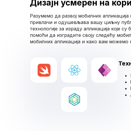
Дизајн усмерен на кор
Разумемо да развој мобилних апликација 
привлачи и одушевљава вашу циљну публи
технологије за израду апликација које су
помоћи да изградите своју следећу мобил
мобилних апликација и како вам можемо 
Тех