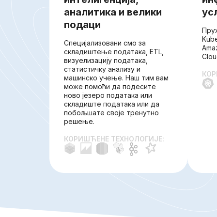
аналитика и велики
ус
подаци
Пру
Kube
Специјализовани смо за
Amaz
складиштење података, ETL,
Clou
визуелизацију података,
статистичку анализу и
КОР
машинско учење. Наш тим вам
може помоћи да подесите
ново језеро података или
складиште података или да
побољшате своје тренутно
решење.
КОРИШЋЕНЕ ТЕХНОЛОГИЈЕ: