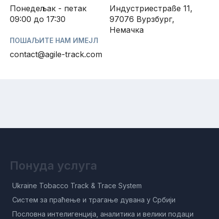
Понедељак - петак
Индустриестраßе 11,
09:00 до 17:30
97076 Вурзбург,
Немачка
ПОШАЉИТЕ НАМ ИМЕЈЛ
contact@agile-track.com
Понуда услуга
Ukraine Tobacco Track & Trace System
Систем за праћење и трагање дувана у Србији
Пословна интелигенција, аналитика и велики подаци