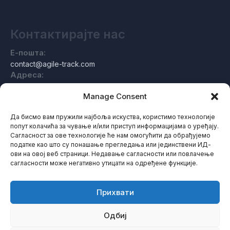
Контактирајте нас
Е-пошта:
contact@agile-track.com
Адреса:
Индустриестраßе 11, 97078 Вурзбург, Немачка
Manage Consent
Да бисмо вам пружили најбоља искуства, користимо технологије
попут колачића за чување и/или приступ информацијама о уређају.
О нама
Сагласност за ове технологије ће нам омогућити да обрађујемо
податке као што су понашање прегледања или јединствени ИД-
ови на овој веб страници. Недавање сагласности или повлачење
сагласности може негативно утицати на одређене функције.
Професионална компанија за развој софтвера
специјализована за праћење и управљање ланцем
снабдевања.
Прихвати
Одбиј