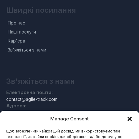
Швидкі посилання
Про нас
Наші послуги
Кар'єра
Зв'яжіться з нами
Зв'яжіться з нами
Електронна пошта:
contact@agile-track.com
Адреса:
Індустріаштрассе 11, 97078 Вюрцбург, Німеччина
Manage Consent
Щоб забезпечити найкращий досвід, ми використовуємо такі
технології, як файли cookie, для зберігання та/або доступу до