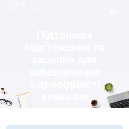
Підтримка
відстеження та
рішення для
забезпечення
відповідності
вимогам