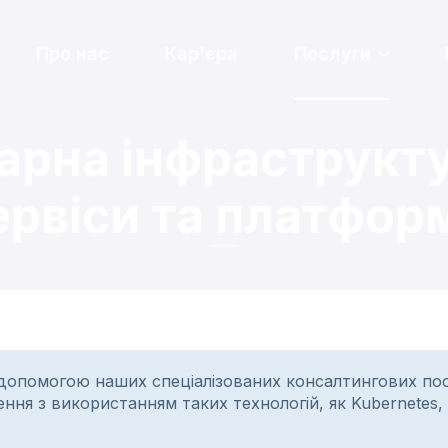
Про нас
Кар'єра
Послуги
арна інфраструкту
ервіси та платфор
допомогою наших спеціалізованих консалтингових посл
ня з використанням таких технологій, як Kubernetes, Re