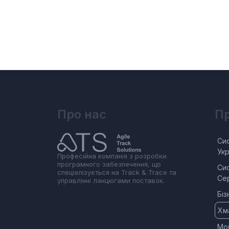
Про нас
Пр
Сис
Укр
Професійна компанія з розробки
програмного забезпечення, що
Сис
спеціалізується на Track & Trace та
Сер
управлінні ланцюгами поставок.
Біз
Хм
Мо