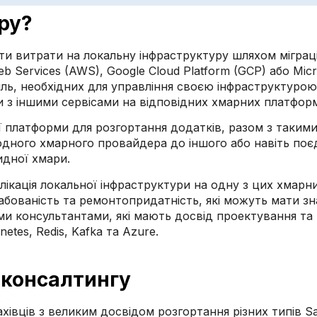
ру?
ти витрати на локальну інфраструктуру шляхом міграці
 Services (AWS), Google Cloud Platform (GCP) або Mic
ль, необхідних для управління своєю інфраструктурою
ми з іншими сервісами на відповідних хмарних платфор
ї платформи для розгортання додатків, разом з такими 
одного хмарного провайдера до іншого або навіть поєд
идної хмари.
плікація локальної інфраструктури на одну з цих хмар
абованість та ремонтопридатність, які можуть мати зна
ми консультантами, які мають досвід проектування та
etes, Redis, Kafka та Azure.
 консалтингу
хівців з великим досвідом розгортання різних типів