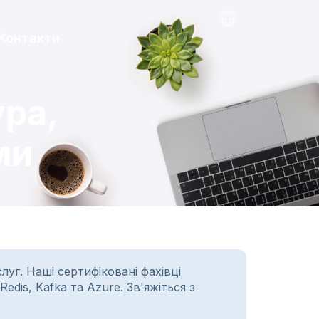
Контакти
ра,
ми
уг. Наші сертифіковані фахівці
dis, Kafka та Azure. Зв'яжіться з