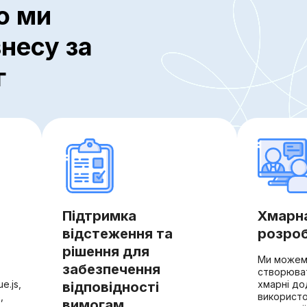
о ми
несу за
г
Підтримка
Хмарна
відстеження та
розро
рішення для
Ми можем
забезпечення
створюват
e.js,
хмарні до
відповідності
,
використо
вимогам