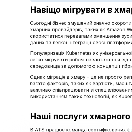
Навіщо мігрувати в хма
Сьогодні бізнес змушений значно скороти
хмарних провайдерів, таких як Amazon Web
скористатися перевагами зменшення зуси
даних та легкої інтеграції своєї платфор
Популяризація Kubernetes як універсально
легко мігрувати робочі навантаження від 
середовища за допомогою концепції гібр
Однак міграція в хмару - це не просто ре
багато факторів, таких як вартість, масшт
важливо співпрацювати зі спеціалізовани
використанням таких технологій, як Kubern
Наші послуги хмарного
В ATS працює команда сертифікованих фа