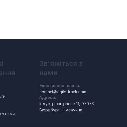
і
Зв'яжіться з
ання
нами
Електронна пошта:
contact@agile-track.com
уги
Адреса:
Індустріаштрассе 11, 97078
Вюрцбург, Німеччина
я з нами