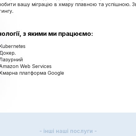
робити вашу міграцію в хмару плавною та успішною. Зв
тингу.
нології, з якими ми працюємо:
Kubernetes
Докер.
Лазурний
Amazon Web Services
Хмарна платформа Google
- інші наші послуги -