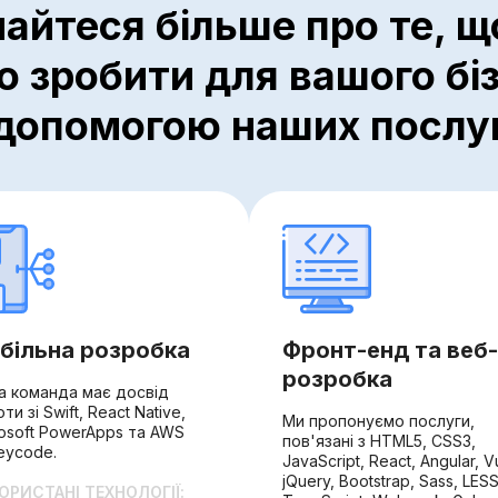
найтеся більше про те, щ
 зробити для вашого біз
допомогою наших послу
більна розробка
Фронт-енд та веб-
розробка
а команда має досвід
ти зі Swift, React Native,
Ми пропонуємо послуги,
osoft PowerApps та AWS
пов'язані з HTML5, CSS3,
eycode.
JavaScript, React, Angular, Vu
jQuery, Bootstrap, Sass, LESS
ОРИСТАНІ ТЕХНОЛОГІЇ: