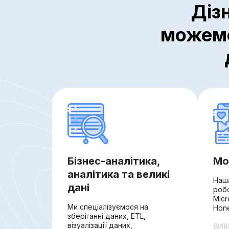
Діз
можемо
Бізнес-аналітика,
Мо
аналітика та великі
Наш
дані
робо
Micr
Ми спеціалізуємося на
Hon
зберіганні даних, ETL,
візуалізації даних,
ВИК