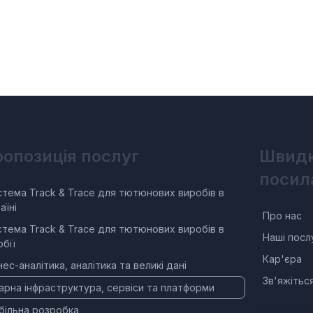
опозиція послуг
Швидк
посил
тема Track & Trace для тютюнових виробів в
аїні
Про нас
тема Track & Trace для тютюнових виробів в
Наші посл
бії
Кар'єра
нес-аналітика, аналітика та великі дані
Зв'яжітьс
арна інфраструктура, сервіси та платформи
більна розробка