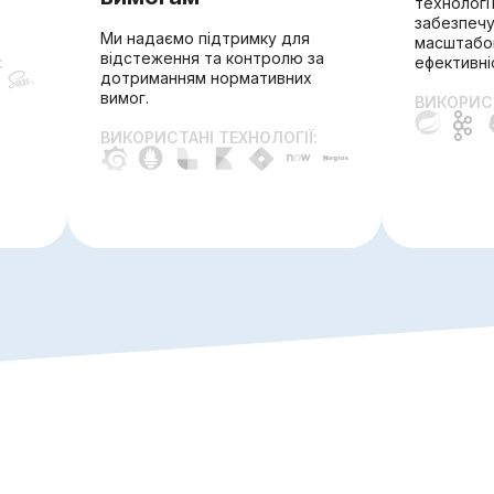
технологі
забезпеч
Ми надаємо підтримку для
масштабов
відстеження та контролю за
:
ефективні
дотриманням нормативних
вимог.
ВИКОРИСТ
ВИКОРИСТАНІ ТЕХНОЛОГІЇ: