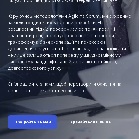
галузі, щоб швидко створювати ефективні рішення.
Керуючись методологіями Agile та Scrum, ми виходимо
за межі традиційних моделей розробки. Наш
розширений підхід переосмислює те, як повинні
працювати речі, спрощує технології та процеси,
трансформує бізнес-операції та прискорює
досягнення результатів. Це гарантує, що наші клієнти
не лише залишаються попереду у швидкозмінному
цифровому ландшафті, але й досягають стійкого,
довгострокового успіху.
Співпрацюйте з нами, щоб перетворити бачення на
реальність - швидко та ефективно.
Працюйте з нами
Дізнайтеся більше