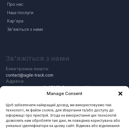
Про нас
Наші послуги
Кар'єра
Зв'яжіться з нами
Зв'яжіться з нами
Електронна пошта:
contact@agile-track.com
Адреса:
Індустріаштрассе 11, 97078 Вюрцбург, Німеччина
Manage Consent
Щоб забезпечити найкращий досвід, ми використовуємо такі
технології, як файли cookie, для зберігання та/або доступу до
Про нас
інформації про пристрій. Згода на використання цих технологій
дозволить нам обробляти такі дані, як поведінка користувача або
унікальні ідентифікатори на цьому сайті. Відмова або відкликання